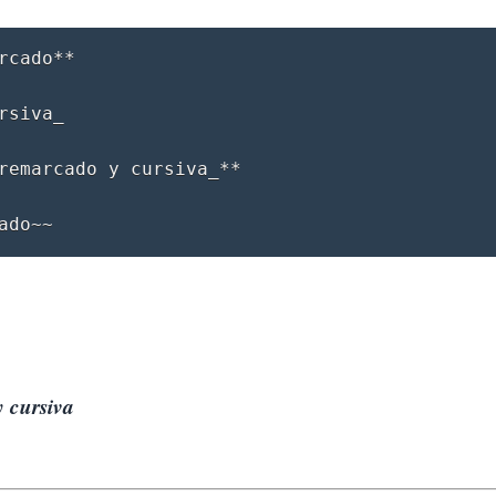
rcado**

siva_

remarcado y cursiva_**

 cursiva