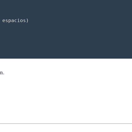
 espacios)

n.